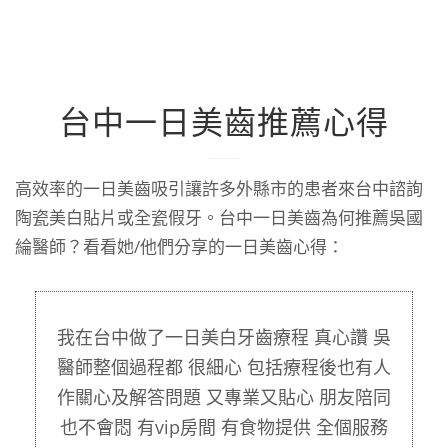
台中一日美齒推薦心得
高效率的一日美齒吸引讓許多外縣市的患者來台中諮詢
陶瓷美白貼片或全瓷假牙。台中一日美齒為何推薦吳國
綸醫師？看看她/他們分享的一日美齒心得：
果
我在台中做了一日美白牙齒療程 真心讚 吳
下
醫師整個過程都 很細心 包括療程後也有人
無
作關心及解答問題 又專業又貼心 朋友陪同
很
也不會悶 有vip房間 有食物提供 全個服務