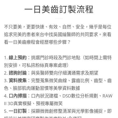
一日美齒訂製流程
不只要美，更要快速、有效、自然、安全，幾乎是每位
追求完美的患者來台中找吳國綸醫師的共同要求。來看
看一日美齒療程會經歷哪些步驟？
線上預約
：挑選門診時段及門診地點（如時間上需特
別安排，可私訊粉絲頁專案處理）
諮詢討論
：與吳醫師雙向仔細溝通需求及期望
資料搜集
：完整蒐集微笑曲線、露齒比例、齒型、齒
色、臉部肌肉運動習慣等美學資料數據
口內掃描
：口內狀況建檔、DSD數位分析規劃、RAW
II 3D真實模擬、預視專屬微笑
一日訂製
：採顯微微創修整清潔與光學影像捕捉，即