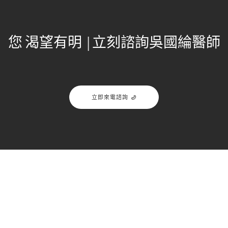
您
渴望有明星般的笑容嗎？
|
立刻
諮詢吳國綸醫師
立即來電諮詢