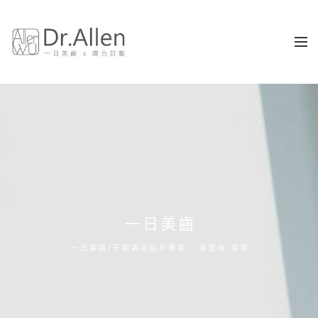
一日美齒
一日美齒/牙齒美白貼片專家 - 吳國綸 醫師