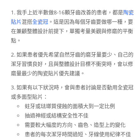
我手上近半數做8-16顆牙齒改善的患者，都是
陶瓷
貼片
混搭
全瓷冠
。這是因為每個牙齒要做哪一種，要
在兼顧整體設計前提下，單獨考量美觀與修磨的平衡
點。
如果患者優先希望自然牙齒的磨牙量要少、自己的
潔牙習慣良好，且與整體設計目標不衝突時，會以修
磨量最少的陶瓷貼片優先建議。
如果有以下狀況時，會與患者討論是否動用全瓷冠
或多面型貼片：
蛀牙或琺瑯質侵蝕的面積大到一定比例
抽過神經或結構安全性不佳
需要較大幅度的方向、齒色、造型上的變化
患者的每次潔牙時間過短、牙線使用紀律不佳