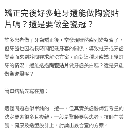
矯正完後好多蛀牙還能做陶瓷貼
片嗎？還是要做全瓷冠？
許多患者做了牙齒矯正後，常發現雖然齒列變整齊了，
但牙齒也因為長時間配戴牙套的關係，導致蛀牙或牙齒
變黃而來到診間尋求解決方案。
面對這種牙齒矯正後蛀
牙的情況，還能透過
陶瓷貼片
做牙齒美白嗎？還是只能
做
全瓷冠
呢？
簡單結論先寫在前：
這個問題看似單純的二選一，但其實美齒醫師要考量的
決定要素很多且複雜。一般是醫師要與患者、技師在美
觀、健康及造型設計上，討論出最合宜的方案。