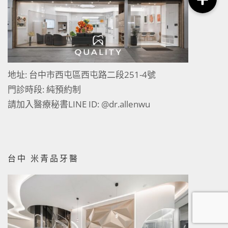
地址: 台中市西屯區西屯路二段251-4號
門診時段: 純預約制
請加入醫療秘書LINE ID:
@dr.allenwu
台中 米青品牙醫