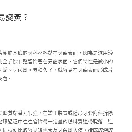
易變黃？
合樹脂基底的牙科材料黏在牙齒表面，因為是選用透
完全拆除』殘留附著在牙齒表面，它們特性是微小的
牙垢、牙菌斑。累積久了，就容易在牙齒表面形成片
灰色。
琺瑯質黏著力很強，在矯正裝置或隱形牙套附件拆除
粘膠過程中往往會附帶一定量的琺瑯質連帶脫落。這
，同樣便比較容易讓色素及牙菌斑入侵，造成較深較