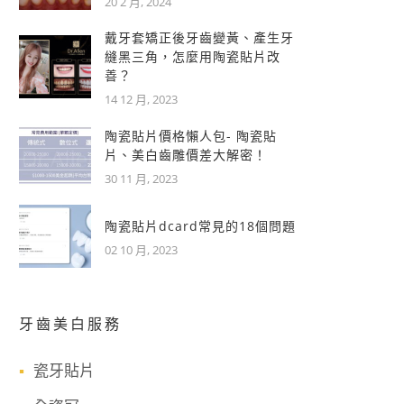
20 2 月, 2024
戴牙套矯正後牙齒變黃、產生牙
縫黑三角，怎麼用陶瓷貼片改
善？
14 12 月, 2023
陶瓷貼片價格懶人包- 陶瓷貼
片、美白齒雕價差大解密！
30 11 月, 2023
陶瓷貼片dcard常見的18個問題
02 10 月, 2023
牙齒美白服務
瓷牙貼片