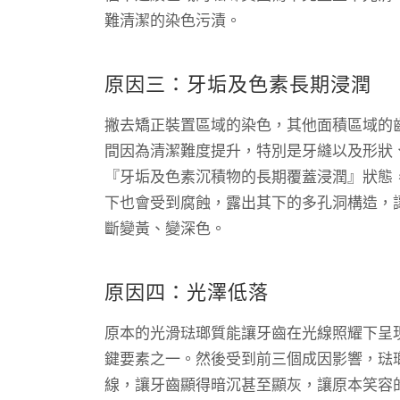
難清潔的染色污漬。
原因三：牙垢及色素長期浸潤
撇去矯正裝置區域的染色，其他面積區域的
間因為清潔難度提升，特別是牙縫以及形狀
『牙垢及色素沉積物的長期覆蓋浸潤』狀態
下也會受到腐蝕，露出其下的多孔洞構造，
斷變黃、變深色。
原因四：光澤低落
原本的光滑琺瑯質能讓牙齒在光線照耀下呈
鍵要素之一。然後受到前三個成因影響，琺
線，讓牙齒顯得暗沉甚至顯灰，讓原本笑容