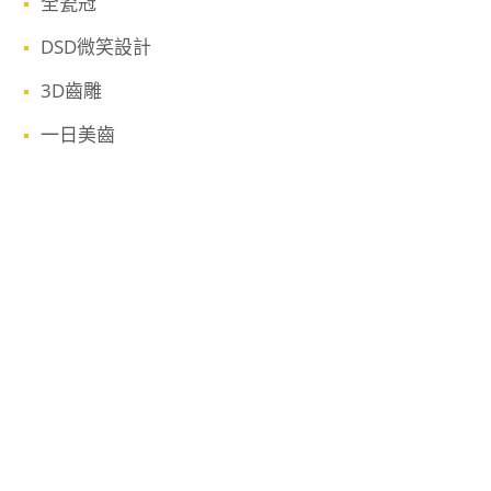
全瓷冠
DSD微笑設計
3D齒雕
一日美齒