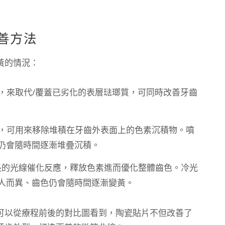
善方法
黃的情況：
，來取代/覆蓋已劣化的表層琺瑯質，可同時改善牙齒
，可用來移除堆積在牙齒外表面上的色素沉積物。噴
仍會隨時間逐漸堆疊沉積。
長的光線催化反應，釋放色素進而優化整體齒色。冷光
人而異、齒色仍會隨時間逐漸變黃。
可以從療程前後的對比圖看到，陶瓷貼片不但改善了