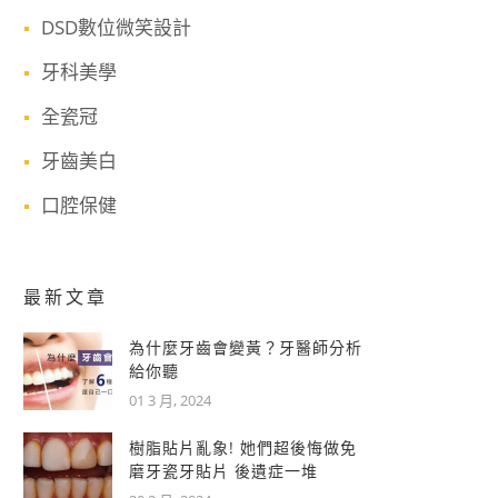
DSD數位微笑設計
牙科美學
全瓷冠
牙齒美白
口腔保健
最新文章
為什麼牙齒會變黃？牙醫師分析
給你聽
01 3 月, 2024
樹脂貼片亂象! 她們超後悔做免
磨牙瓷牙貼片 後遺症一堆