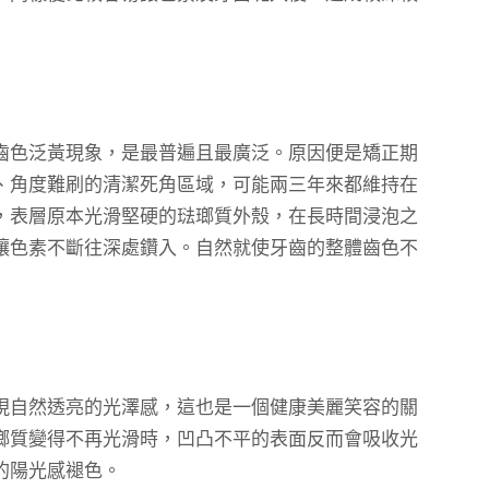
齒色泛黃現象，是最普遍且最廣泛。原因便是矯正期
、角度難刷的清潔死角區域，可能兩三年來都維持在
，表層原本光滑堅硬的琺瑯質外殼，在長時間浸泡之
讓色素不斷往深處鑽入。自然就使牙齒的整體齒色不
現自然透亮的光澤感，這也是一個健康美麗笑容的關
瑯質變得不再光滑時，凹凸不平的表面反而會吸收光
的陽光感褪色。