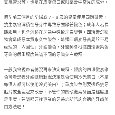
支氣管炎等，也是在皮膚傷口或眼藥膏中常見的成分。
懷孕前三個月的孕婦或 7 ~ 8 歲的兒童使用四環黴素，
抗生素會沉積在牙芽中導致牙齒顯著變色；成年人若長
期服用，也會沉積在牙齒中導致牙齒變黃。四環素沉積
物會造成牙本質永久性染色，這類四環素牙黃屬於不易
處理的「內因性」牙齒變色，牙醫師會根據四環素染色
牙齒的嚴重程度建議不同的牙齒美白療程。
一般我會視患者情況再來決定療程，輕度的四環黴素染
色可看患者牙齒健康狀況決定是否使用冷光美白（不是
每個人都可以使用冷光美白）；重度染色則要透過瓷牙
貼片或全瓷冠來改善。不管你的四環黴素牙齒是輕度還
是重度，建議都要找專業的牙醫診所諮詢合適的牙齒美
白方法喔！