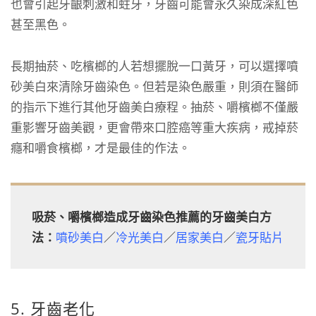
也會引起牙齦刺激和蛀牙，牙齒可能會永久染成深紅色
甚至黑色。
長期抽菸、吃檳榔的人若想擺脫一口黃牙，可以選擇噴
砂美白來清除牙齒染色。但若是染色嚴重，則須在醫師
的指示下進行其他牙齒美白療程。抽菸、嚼檳榔不僅嚴
重影響牙齒美觀，更會帶來口腔癌等重大疾病，戒掉菸
癮和嚼食檳榔，才是最佳的作法。
吸菸、嚼檳榔造成牙齒染色推薦的牙齒美白方
法：
噴砂美白
／
冷光美白
／
居家美白
／
瓷牙貼片
5. 牙齒老化