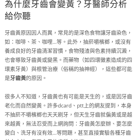
為什麼牙齒會變黃？牙醫師分析
給你聽
牙齒黃原因因人而異，常見的是深色食物讓牙齒染色，
如：咖啡、茶、咖哩…等。此外，抽菸嚼檳榔，或沒有
養成良好的牙齒清潔習慣，食物殘渣與色素持續沉澱，
也會導致牙齒黃或變黑。而藥物（如四環黴素造成的四
環素牙黃）與根管治療（俗稱的抽神經），這些都可能
是
牙齒黃
的原因。
很多人不知道，牙齒黃也有可能是天生的，或是因牙齒
老化而自然變黃
。許多dcard、ptt上的網友提到，本身
不抽菸不嚼檳榔也天天刷牙，但天生牙齒就偏黃或是越
來越黃，無法忍受而上網詢問：牙齒黃怎麼辦、要怎麼
變白、洗牙有沒有效…等問題，甚至直接實驗各種牙齒