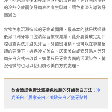
外，吃完熱食後來杯冰涼飲料的壞習慣，也容易因快速
的冷熱交替而使牙齒表面產生裂縫，讓色素滲入導致牙
齒變色。
食物色素沉澱造成的牙齒黃問題，最基本的就是透過餐
後漱口刷牙等口腔清潔習慣來減緩，此外要養成定期口
腔檢查與洗牙避免牙垢、牙菌斑堆積。也可以在專業醫
師的建議下，透過冷光美白、居家美白或瓷牙貼片等牙
齒美白方式來改善。如果只是牙齒表面的污漬染色，情
況輕微的也可以使用噴砂美白方式處理。
飲食造成色素沈澱染色推薦的牙齒美白方法：
冷
光美白
／
居家美白
／
噴砂美白
／
瓷牙貼片