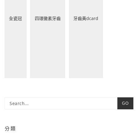
全瓷冠
四環黴素牙齒
牙齒黃dcard
GO
分類