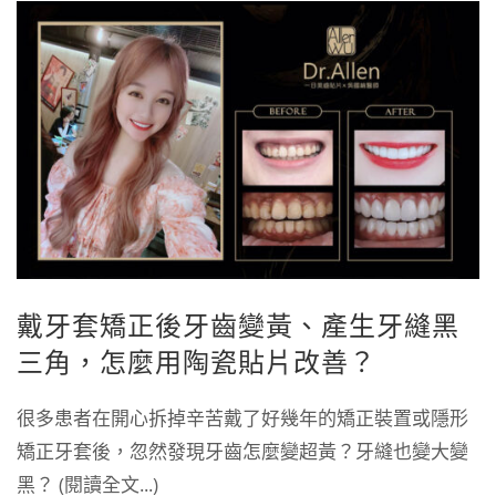
戴牙套矯正後牙齒變黃、產生牙縫黑
三角，怎麼用陶瓷貼片改善？
很多患者在開心拆掉辛苦戴了好幾年的矯正裝置或隱形
矯正牙套後，忽然發現牙齒怎麼變超黃？牙縫也變大變
黑？ (閱讀全文...)