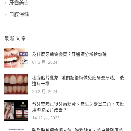
牙齒美白
口腔保健
最新文章
為什麼牙齒會變黃？牙醫師分析給你聽
01 3 月, 2024
樹脂貼片亂象! 她們超後悔做免磨牙瓷牙貼片 後
遺症一堆
20 2 月, 2024
戴牙套矯正後牙齒變黃、產生牙縫黑三角，怎麼
用陶瓷貼片改善？
14 12 月, 2023
陶瓷貼片價格懶人包- 陶瓷貼片、美白齒雕價差