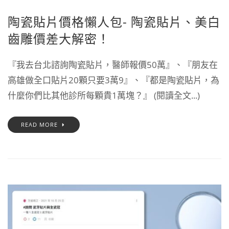
陶瓷貼片價格懶人包- 陶瓷貼片、美白
齒雕價差大解密！
『我去台北諮詢陶瓷貼片，醫師報價50萬』、『朋友在
高雄做全口貼片20顆只要3萬9』、『都是陶瓷貼片，為
什麼你們比其他診所每顆貴1萬塊？』 (閱讀全文...)
READ MORE