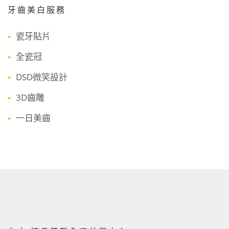
牙齒美白服務
瓷牙貼片
全瓷冠
DSD微笑設計
3D齒雕
一日美齒