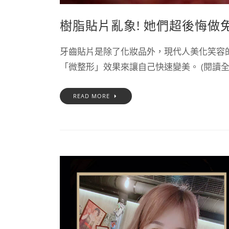
樹脂貼片亂象! 她們超後悔做
牙齒貼片是除了化妝品外，現代人美化笑容
「微整形」效果來讓自己快速變美。 (閱讀全文.
READ MORE