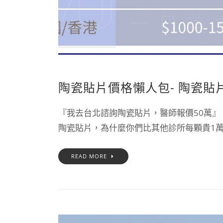
陶瓷貼片價格懶人包- 陶瓷
『我去台北諮詢陶瓷貼片，醫師報價50萬』
陶瓷貼片，為什麼你們比其他診所每顆貴1萬塊？
READ MORE