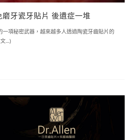
免磨牙瓷牙貼片 後遺症一堆
的一項秘密武器，越來越多人透過陶瓷牙齒貼片的
..)