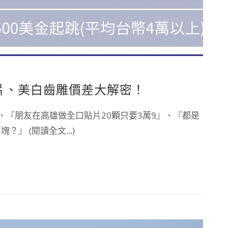
貼片、美白齒雕價差大解密！
、『朋友在高雄做全口貼片20顆只要3萬9』、『都是
』 (閱讀全文...)