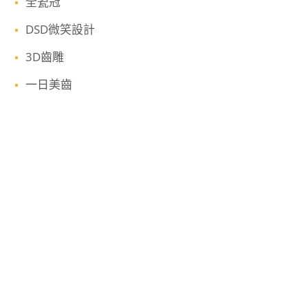
全瓷冠
DSD微笑設計
3D齒雕
一日美齒