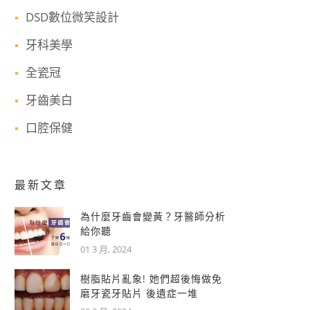
DSD數位微笑設計
牙科美學
全瓷冠
牙齒美白
口腔保健
最新文章
為什麼牙齒會變黃？牙醫師分析
給你聽
01 3 月, 2024
樹脂貼片亂象! 她們超後悔做免
磨牙瓷牙貼片 後遺症一堆