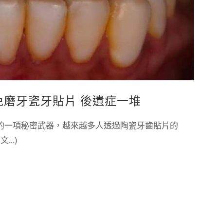
免磨牙瓷牙貼片 後遺症一堆
的一項秘密武器，越來越多人透過陶瓷牙齒貼片的
..)