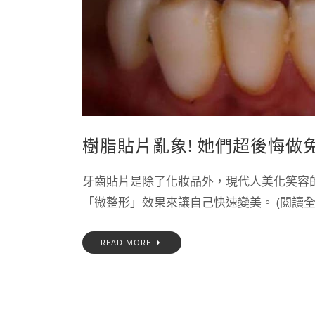
樹脂貼片亂象! 她們超後悔做
牙齒貼片是除了化妝品外，現代人美化笑容
「微整形」效果來讓自己快速變美。 (閱讀全文.
READ MORE