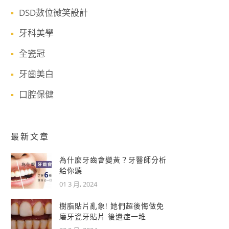
DSD數位微笑設計
牙科美學
全瓷冠
牙齒美白
口腔保健
最新文章
為什麼牙齒會變黃？牙醫師分析
給你聽
01 3 月, 2024
樹脂貼片亂象! 她們超後悔做免
磨牙瓷牙貼片 後遺症一堆