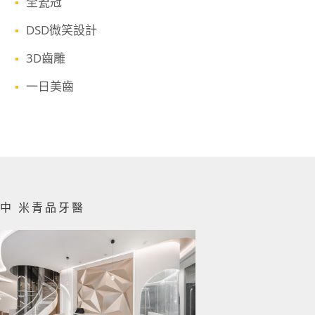
全瓷冠
DSD微笑設計
3D齒雕
一日美齒
中 米青品牙醫