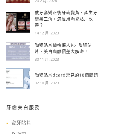
20 2 月, 2024
戴牙套矯正後牙齒變黃、產生牙
縫黑三角，怎麼用陶瓷貼片改
善？
14 12 月, 2023
陶瓷貼片價格懶人包- 陶瓷貼
片、美白齒雕價差大解密！
30 11 月, 2023
陶瓷貼片dcard常見的18個問題
02 10 月, 2023
牙齒美白服務
瓷牙貼片